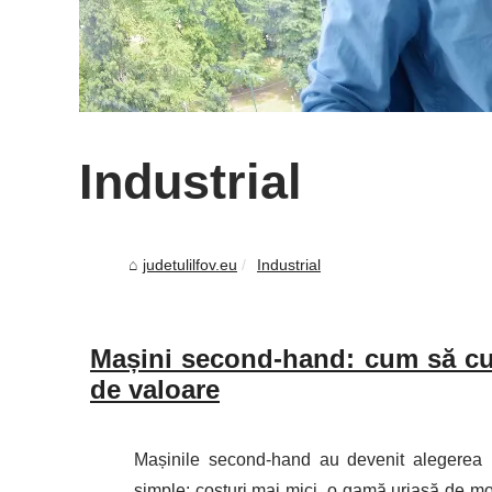
Industrial
judetulilfov.eu
Industrial
Mașini second-hand: cum să cu
de valoare
Mașinile second-hand au devenit alegerea p
simple: costuri mai mici, o gamă uriașă de mode