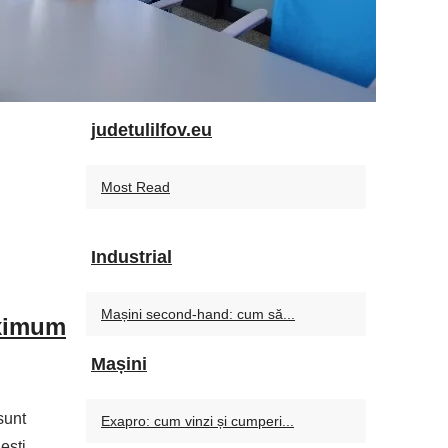
judetulilfov.eu
Most Read
Industrial
Mașini second-hand: cum să...
aximum
Mașini
sunt
Exapro: cum vinzi și cumperi...
ești