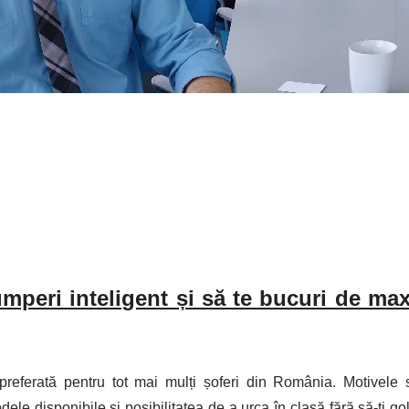
mperi inteligent și să te bucuri de m
referată pentru tot mai mulți șoferi din România. Motivele 
le disponibile și posibilitatea de a urca în clasă fără să-ți gol